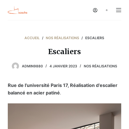
P
a
s
s
e
ACCUEIL
/
NOS RÉALISATIONS
/
ESCALIERS
r
Escaliers
a
u
c
ADMIN9880
4 JANVIER 2023
NOS RÉALISATIONS
o
n
Rue de l’université Paris 17, Réalisation d’escalier
t
balancé en acier patiné
.
e
n
u